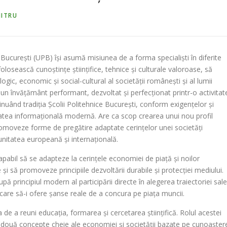
MITRU
 București (UPB) își asumă misiunea de a forma specialiști în diferite
olosească cunoștințe științifice, tehnice și culturale valoroase, să
ogic, economic și social-cultural al societății românești și al lumii
 învățământ performant, dezvoltat și perfecționat printr-o activitat
uând tradiția Școlii Politehnice București, conform exigențelor și
tatea informațională modernă. Are ca scop crearea unui nou profil
promoveze forme de pregătire adaptate cerințelor unei societăți
nitatea europeană și internațională.
pabil să se adapteze la cerințele economiei de piață și noilor
i să promoveze principiile dezvoltării durabile și protecției mediului.
pă principiul modern al participării directe în alegerea traiectoriei sale
e care să-i ofere șanse reale de a concura pe piața muncii.
de a reuni educația, formarea și cercetarea științifică. Rolul acestei
a, două concepte cheie ale economiei și societății bazate pe cunoașter