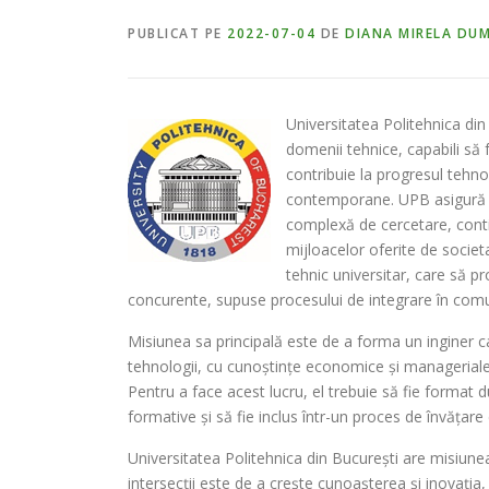
PUBLICAT PE
2022-07-04
DE
DIANA MIRELA DU
Universitatea Politehnica din
domenii tehnice, capabili să f
contribuie la progresul tehnol
contemporane. UPB asigură un
complexă de cercetare, contin
mijloacelor oferite de socie
tehnic universitar, care să 
concurente, supuse procesului de integrare în comu
Misiunea sa principală este de a forma un inginer ca
tehnologii, cu cunoștințe economice și manageriale ș
Pentru a face acest lucru, el trebuie să fie format du
formative și să fie inclus într-un proces de învățar
Universitatea Politehnica din București are misiunea 
intersecții este de a crește cunoașterea și inovați