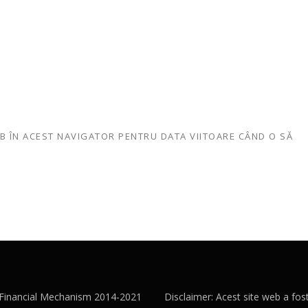
EB ÎN ACEST NAVIGATOR PENTRU DATA VIITOARE CÂND O SĂ
A Financial Mechanism 2014-2021
Disclaimer: Acest site web a fost