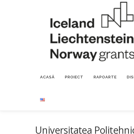
Sari
la
conținut
ACASĂ
PROIECT
RAPOARTE
DI
Universitatea Politehni