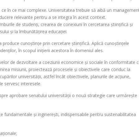
din ce în ce mai complexe. Universitatea trebuie să aibă un managemen
ducere relevante pentru a se integra în acest context.
mburile de studenți, crearea de conexiuni în cercetarea științifică și
ului și la îmbunătățirea educației.
 produce cunoștințe prin cercetare științifică. Aplică cunoștințele
denților, în scopul inițierii acestora în domeniul ales.
velor de dezvoltare a coeziunii economice și sociale în conformitate 
linirea misiunii, proiectează procesele și obiectivele care conduc la
upărilor universității, astfel încât obiectivele, planurile de acțiune,
e le servesc interesele.
spre aprobare senatului universității o nouă strategie care urmărește
e fundamentale și inginerești, indispensabile pentru sustenabilitatea
laționale;