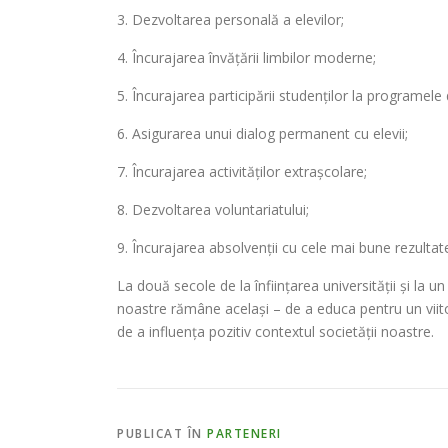
3. Dezvoltarea personală a elevilor;
4. Încurajarea învățării limbilor moderne;
5. Încurajarea participării studenților la programele
6. Asigurarea unui dialog permanent cu elevii;
7. Încurajarea activităților extrașcolare;
8. Dezvoltarea voluntariatului;
9. Încurajarea absolvenții cu cele mai bune rezulta
La două secole de la înființarea universității și la 
noastre rămâne același – de a educa pentru un viito
de a influența pozitiv contextul societății noastre.
PUBLICAT ÎN
PARTENERI