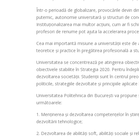
Într-o perioadă de globalizare, provocările devin 
puternic, autonomie universitară și structuri de con
Instituționalizarea mai multor acțiuni, cum ar fi schi
profesori de renume pot ajuta la accelerarea proces
Cea mai importantă misiune a universității este de a
teoretice și practice în pregătirea profesională a stu
Universitatea se concentrează pe atingerea obiecti
obiectivele stabilite în Strategia 2020. Pentru îndep
dezvoltarea societății. Studenții sunt în centrul preoc
politicile, strategiile dezvoltate și principiile aplicat
Universitatea Politehnica din București va propune 
următoarele:
1. Menținerea și dezvoltarea competențelor în științ
dezvoltării tehnologice;
2. Dezvoltarea de abilități soft, abilități sociale și re